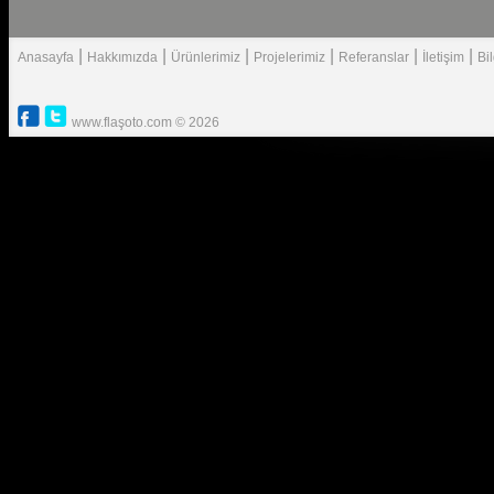
|
|
|
|
|
|
Anasayfa
Hakkımızda
Ürünlerimiz
Projelerimiz
Referanslar
İletişim
Bi
www.flaşoto.com © 2026