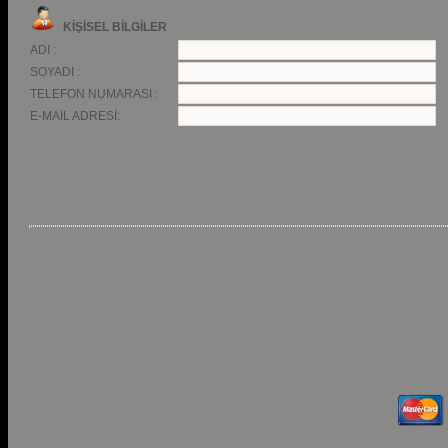
KİŞİSEL BİLGİLER
ADI :
SOYADI :
TELEFON NUMARASI :
E-MAİL ADRESİ: