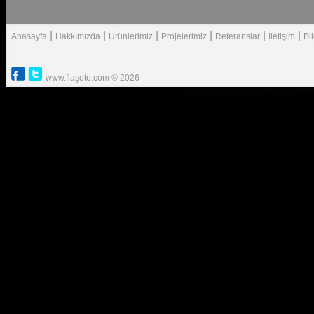
|
|
|
|
|
|
Anasayfa
Hakkımızda
Ürünlerimiz
Projelerimiz
Referanslar
İletişim
Bi
www.flaşoto.com © 2026