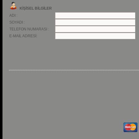
KİŞİSEL BİLGİLER
ADI :
SOYADI :
TELEFON NUMARASI :
E-MAİL ADRESİ: