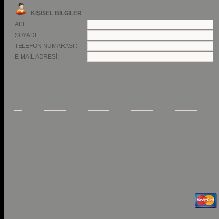
KİŞİSEL BİLGİLER
ADI :
SOYADI :
TELEFON NUMARASI :
E-MAİL ADRESİ: