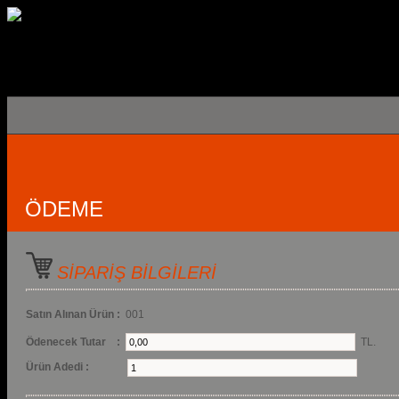
ÖDEME
SİPARİŞ BİLGİLERİ
Satın Alınan Ürün :
001
Ödenecek Tutar :
TL.
Ürün Adedi :