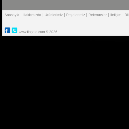
|
|
|
|
|
|
Anasayfa
Hakkımızda
Ürünlerimiz
Projelerimiz
Referanslar
İletişim
Bi
www.flaşoto.com © 2026