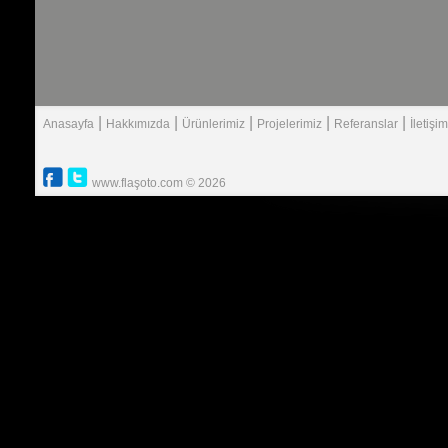
|
|
|
|
|
Anasayfa
Hakkımızda
Ürünlerimiz
Projelerimiz
Referanslar
İletişim
www.flaşoto.com © 2026