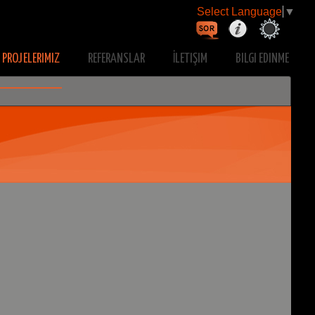
Select Language
▼
PROJELERIMIZ
REFERANSLAR
İLETIŞIM
BILGI EDINME