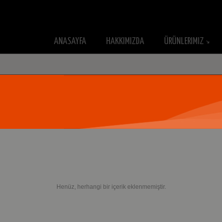
ANASAYFA
HAKKIMIZDA
ÜRÜNLERIMIZ
Henüz, herhangi bir içerik eklenmemiştir.