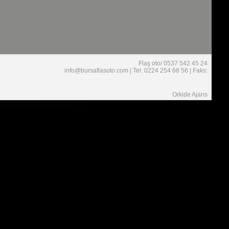
Flaş oto/ 0537 542 45 24
info@bursaflasoto.com | Tel: 0224 254 68 56 | Faks:
Orkide Ajans