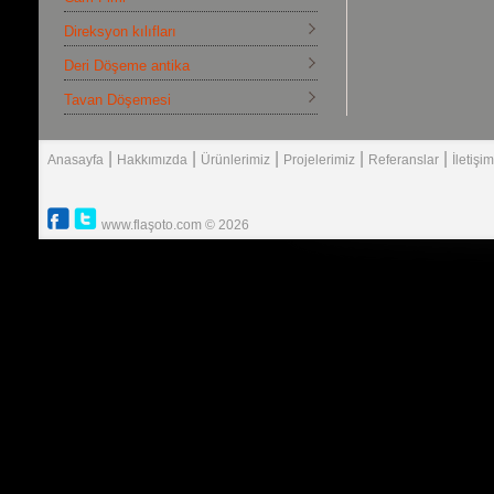
Direksyon kılıfları
Deri Döşeme antika
Tavan Döşemesi
|
|
|
|
|
Anasayfa
Hakkımızda
Ürünlerimiz
Projelerimiz
Referanslar
İletişim
www.flaşoto.com © 2026