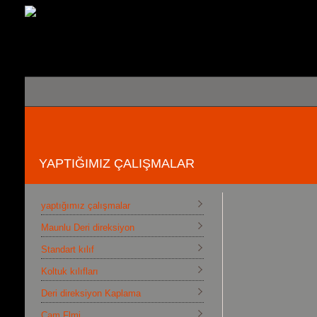
YAPTIĞIMIZ ÇALIŞMALAR
yaptığımız çalışmalar
Maunlu Deri direksiyon
Standart kılıf
Koltuk kılıfları
Deri direksiyon Kaplama
Cam Flmi