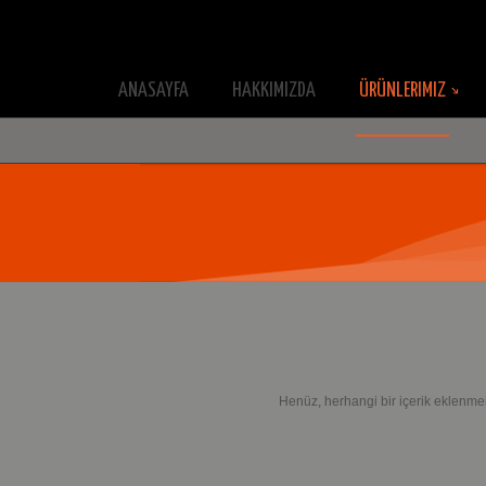
ANASAYFA
HAKKIMIZDA
ÜRÜNLERIMIZ
Henüz, herhangi bir içerik eklenmem