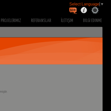
Select Language
▼
PROJELERIMIZ
REFERANSLAR
İLETIŞIM
BILGI EDINME
iştir.