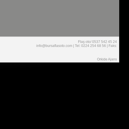
Flaş oto/ 0537 542 45 24
info@bursaflasoto.com | Tel: 0224 254 68 56 | Faks:
Orkide Ajans