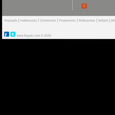
1
|
|
|
|
|
|
Anasayfa
Hakkımızda
Ürünlerimiz
Projelerimiz
Referanslar
İletişim
Bi
www.flaşoto.com © 2026