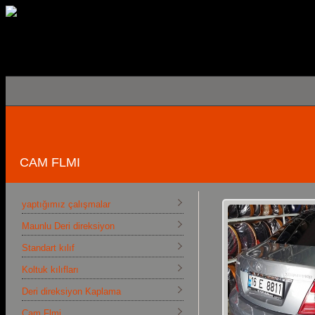
CAM FLMI
yaptığımız çalışmalar
Maunlu Deri direksiyon
Standart kılıf
Koltuk kılıfları
Deri direksiyon Kaplama
Cam Flmi