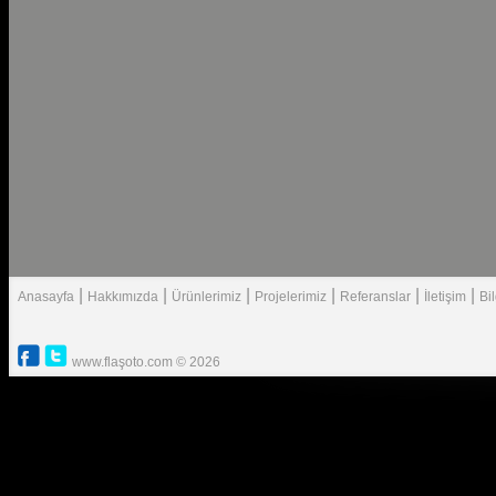
|
|
|
|
|
|
Anasayfa
Hakkımızda
Ürünlerimiz
Projelerimiz
Referanslar
İletişim
Bi
www.flaşoto.com © 2026