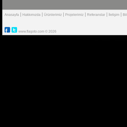
|
|
|
|
|
|
Anasayfa
Hakkımızda
Ürünlerimiz
Projelerimiz
Referanslar
İletişim
Bi
www.flaşoto.com © 2026