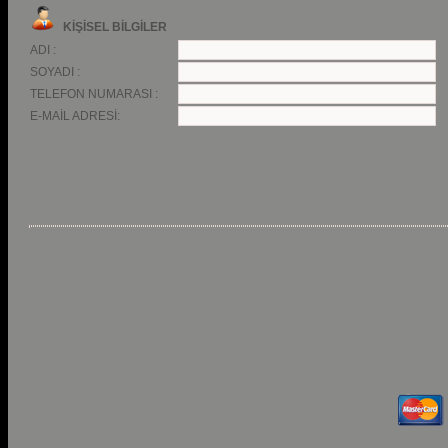
KİŞİSEL BİLGİLER
ADI :
SOYADI :
TELEFON NUMARASI :
E-MAİL ADRESİ: