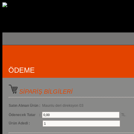
ÖDEME
SİPARİŞ BİLGİLERİ
Satın Alınan Ürün :
Maunlu deri direksyon 03
Ödenecek Tutar :
TL.
Ürün Adedi :