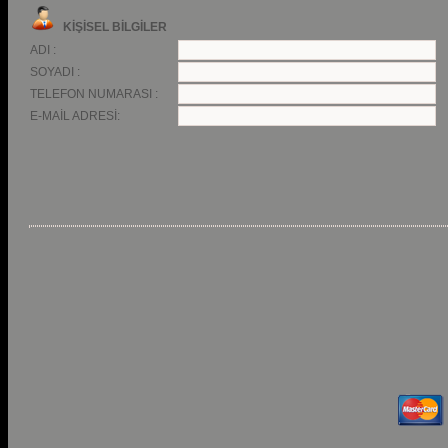
KİŞİSEL BİLGİLER
ADI :
SOYADI :
TELEFON NUMARASI :
E-MAİL ADRESİ: