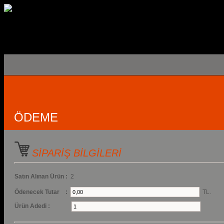
ÖDEME
SİPARİŞ BİLGİLERİ
Satın Alınan Ürün :
2
Ödenecek Tutar :
TL.
Ürün Adedi :