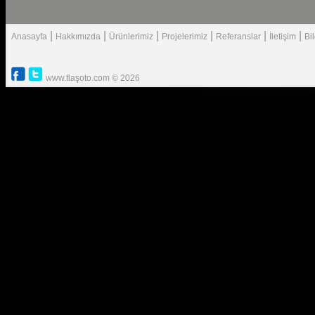
|
|
|
|
|
|
Anasayfa
Hakkımızda
Ürünlerimiz
Projelerimiz
Referanslar
İletişim
Bi
www.flaşoto.com © 2026