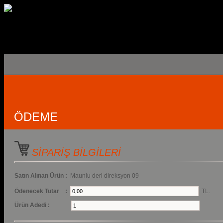
ÖDEME
SİPARİŞ BİLGİLERİ
Satın Alınan Ürün :
Maunlu deri direksyon 09
Ödenecek Tutar :
TL.
Ürün Adedi :