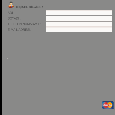
KİŞİSEL BİLGİLER
ADI :
SOYADI :
TELEFON NUMARASI :
E-MAİL ADRESİ: