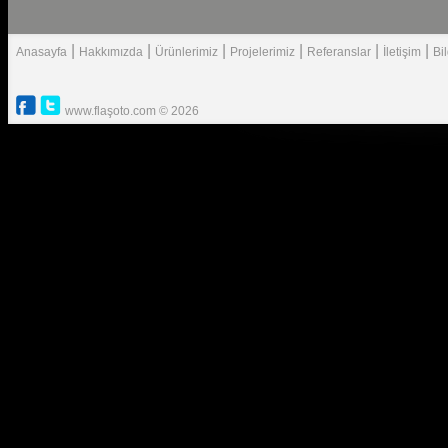
|
|
|
|
|
|
Anasayfa
Hakkımızda
Ürünlerimiz
Projelerimiz
Referanslar
İletişim
Bi
www.flaşoto.com © 2026