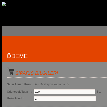
ÖDEME
SİPARİŞ BİLGİLERİ
Satın Alınan Ürün :
Deri Direksyon kaplama 05
Ödenecek Tutar :
TL.
Ürün Adedi :