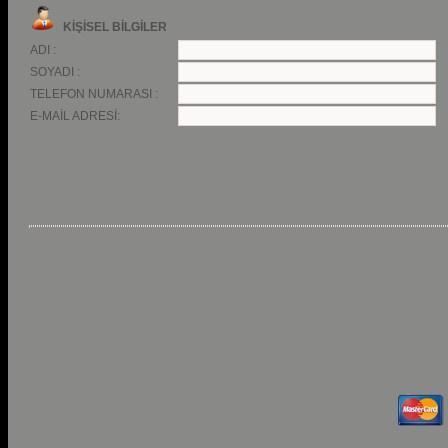
KİŞİSEL BİLGİLER
ADI :
SOYADI :
TELEFON NUMARASI :
E-MAİL ADRESİ: