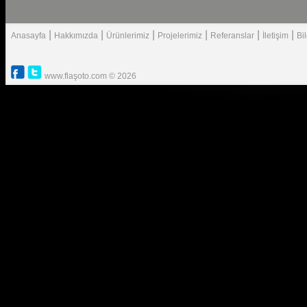
|
|
|
|
|
|
Anasayfa
Hakkımızda
Ürünlerimiz
Projelerimiz
Referanslar
İletişim
Bi
www.flaşoto.com © 2026