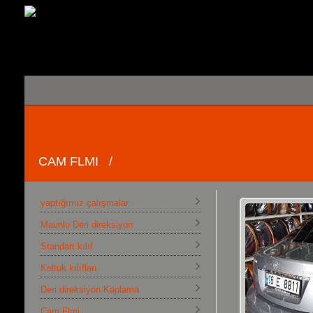
CAM FLMI /
yaptığımız çalışmalar
Maunlu Deri direksiyon
Standart kılıf
Koltuk kılıfları
Deri direksiyon Kaplama
Cam Flmi