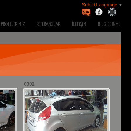
Select Language
▼
PROJELERIMIZ
REFERANSLAR
İLETIŞIM
BILGI EDINME
0002