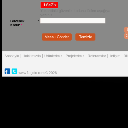
Yukarıdaki güvenlik kodunu lütfen aşağıya
yazınız.
Güvenlik
:
Kodu:
*
2
|
|
|
|
|
|
Anasayfa
Hakkımızda
Ürünlerimiz
Projelerimiz
Referanslar
İletişim
Bi
www.flaşoto.com © 2026