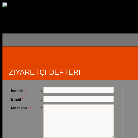
ZİYARETÇİ DEFTERİ
İsminiz
*
:
Email
*
:
Mesajınız:
*
: