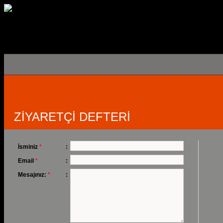
ZİYARETÇİ DEFTERİ
İsminiz
*
:
Email
*
:
Mesajınız:
*
: