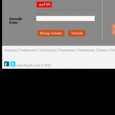
Yukarıdaki güvenlik kodunu lütfen aşağıya
yazınız.
Güvenlik
:
Kodu:
*
2
|
|
|
|
|
|
Anasayfa
Hakkımızda
Ürünlerimiz
Projelerimiz
Referanslar
İletişim
Bi
www.flaşoto.com © 2026